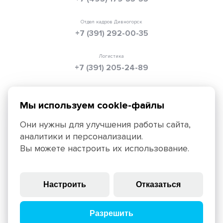
Отдел кадров Дивногорск
+7 (391) 292-00-35
Логистика
+7 (391) 205-24-89
Электронная почта
info@texpolimer.ru
Мы используем cookie-файлы
Они нужны для улучшения работы сайта,
аналитики и персонализации.
Красноярск, 660099, ул. Ады Лебедевой, 152,
Вы можете настроить их использование.
+7 (391) 205-25-45
Политика конфиденциальности
Правила использования
Настроить
Отказаться
сайта
© 2025, ЗАО «ТЕХПОЛИМЕР», крупнейший российский
Разрешить
производитель геосинтетических материалов