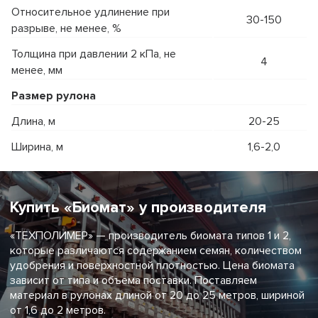
Относительное удлинение при
30-150
разрыве, не менее, %
Толщина при давлении 2 кПа, не
4
менее, мм
Размер рулона
Длина, м
20-25
Ширина, м
1,6-2,0
Купить «Биомат» у производителя
«ТЕХПОЛИМЕР» — производитель биомата типов 1 и 2,
которые различаются содержанием семян, количеством
удобрения и поверхностной плотностью. Цена биомата
зависит от типа и объема поставки. Поставляем
материал в рулонах длиной от 20 до 25 метров, шириной
от 1,6 до 2 метров.