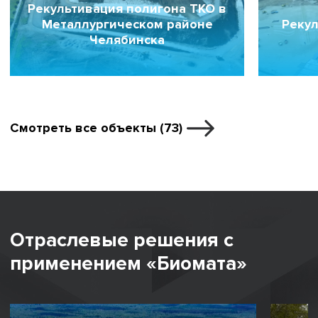
Рекультивация полигона ТКО в
Металлургическом районе
Рекул
Челябинска
Смотреть все объекты (73)
Отраслевые решения с
применением «Биомата»