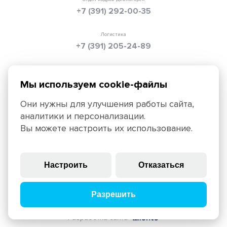
+7 (391) 292-00-35
Логистика
+7 (391) 205-24-89
Электронная почта
info@texpolimer.ru
Мы используем cookie-файлы
Они нужны для улучшения работы сайта,
аналитики и персонализации.
Красноярск, 660099, ул. Ады Лебедевой, 152,
Вы можете настроить их использование.
+7 (391) 205-25-45
Политика конфиденциальности
Правила использования
Настроить
Отказаться
сайта
© 2025, ЗАО «ТЕХПОЛИМЕР», крупнейший российский
Разрешить
производитель геосинтетических материалов
Разработка сайта