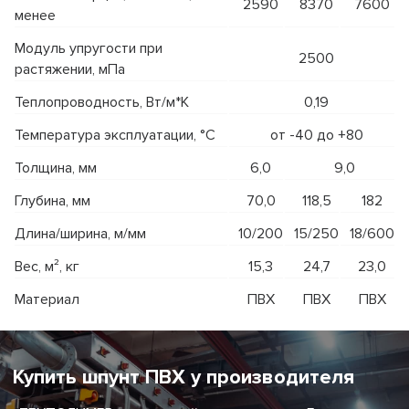
2590
8370
7600
менее
Модуль упругости при
2500
растяжении, мПа
Теплопроводность, Вт/м*К
0,19
Температура эксплуатации, °С
от -40 до +80
Толщина, мм
6,0
9,0
Глубина, мм
70,0
118,5
182
Длина/ширина, м/мм
10/200
15/250
18/600
Вес, м², кг
15,3
24,7
23,0
Материал
ПВХ
ПВХ
ПВХ
Купить шпунт ПВХ у производителя