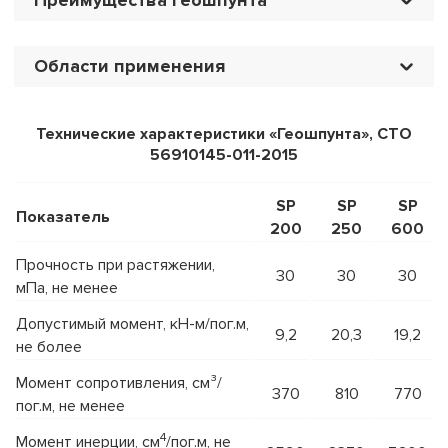
Области применения
Технические характеристики «Геошпунта», СТО
56910145-011-2015
SP
SP
SP
Показатель
200
250
600
Прочность при растяжении,
30
30
30
мПа, не менее
Допустимый момент, кН-м/пог.м,
9,2
20,3
19,2
не более
Момент сопротивления, см³/
370
810
770
пог.м, не менее
4
Момент инерции, см
/пог.м, не