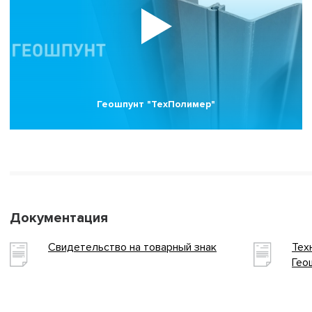
Геошпунт "ТехПолимер"
Документация
Свидетельство на товарный знак
Тех
Гео