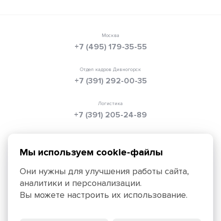
Москва
+7 (495) 179-35-55
Отдел кадров Дивногорск
+7 (391) 292-00-35
Логистика
+7 (391) 205-24-89
Электронная почта
info@texpolimer.ru
Мы используем cookie-файлы
Они нужны для улучшения работы сайта,
аналитики и персонализации.
Красноярск, 660099, ул. Ады Лебедевой, 152,
Вы можете настроить их использование.
+7 (391) 205-25-45