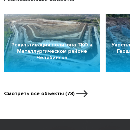
Рекультивация полигона ТКО в
Укрепл
Металлургическом районе
Геош
Челябинска
Смотреть все объекты (73)