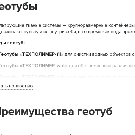
еотубы
льтрующие тканые системы — крупноразмерные контейнеры и
ерживают пульпу и ил внутри себя, в то время как вода прохо
ды геотуб:
Геотубы «ТЕХПОЛИМЕР-fil»
для очистки водных объектов о
Геотубы «ТЕХПОЛИМЕР-wat»
для обезвоживания различных 
Геотубы «ТЕХПОЛИМЕР-sol»
для намыва грунтовых сооруж
тать полностью
хнологический процесс с использованием геотекстильных ко
езвоживание разнообразных по происхождению суспензий. У
ерживающая способность контейнеров обеспечивает получен
нтейнере.
реимущества геотуб
инцип действия технологии: заполнить контейнер водной сус
йдет вся вода, которая может отделиться от твердых частиц.
нкодисперсных суспензий их обрабатывают кондиционирующ