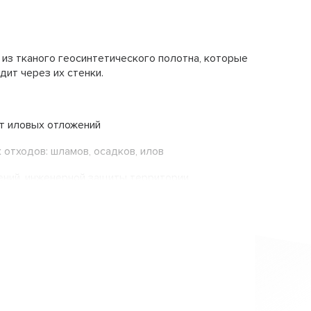
з тканого геосинтетического полотна, которые
дит через их стенки.
т иловых отложений
отходов: шламов, осадков, илов
ений, инженерной защиты территории
нтейнеров представляет собой гравитационное
никальные фильтрационные характеристики и
ие до 1800 м³ обезвоженного материала в одном
пензией и дождаться, пока через поры геотекстиля
 Для быстрого и полного выхода влаги из
им реагентом – флокулянтом.