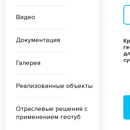
Лотки водоотводные
Стабигрунт
Видео
Труба перфорированная ПЭ
Документация
Трубы «ТехноКобра»
Кр
ге
дл
су
Галерея
Реализованные объекты
Отраслевые решения с
применением геотуб