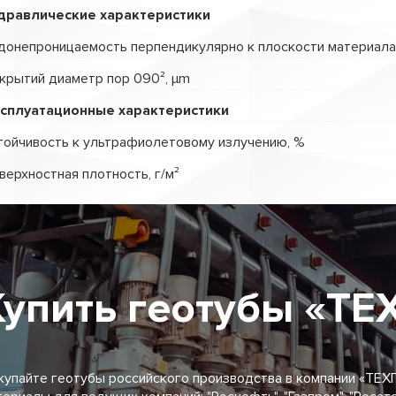
дравлические характеристики
донепроницаемость перпендикулярно к плоскости материала
крытий диаметр пор 090², µm
сплуатационные характеристики
тойчивость к ультрафиолетовому излучению, %
верхностная плотность, г/м²
Купить геотубы «Т
купайте геотубы российского производства в компании «ТЕХ