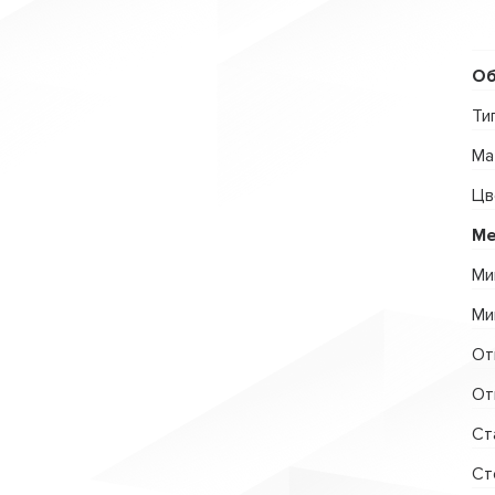
Об
Ти
Ма
Цв
Ме
Ми
Ми
От
От
Ст
Ст