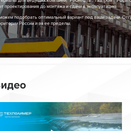
ериалы для ведущих компаний: "Роснефть", "Газпром", "Росат
от проектирования до монтажа и сдачи в эксплуатацию.
можем подобрать оптимальный вариант под ваши задачи. От
рритории России и за ее пределы.
идео