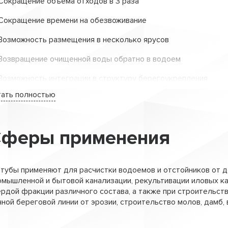
Сокращение объема отходов в 3 раза
знообразные по гранулометрическому составу грунты после 
Сокращение времени на обезвоживание
отный материал, удобный для планировки, погрузки, транспор
Возможность размещения в несколько ярусов
Возвращение очищенной воды обратно в водоем
Возможность интеграции в структуру берегоукрепления
тать полностью
Простой монтаж
Любой размер
феры применения
отубы применяют для расчистки водоемов и отстойников от д
омышленной и бытовой канализации, рекультивации иловых к
ердой фракции различного состава, а также при строительст
чной береговой линии от эрозии, строительство молов, дамб, 