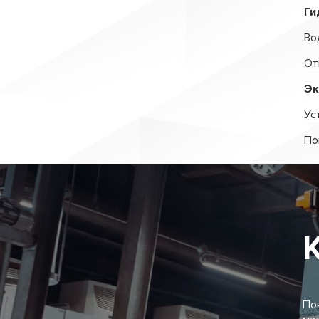
Ги
Во
От
Эк
Ус
По
По