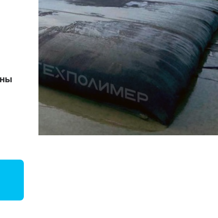
Объемная георешетка
Труба напорная ПЭ
Трубы «ГофроКобра»
ены