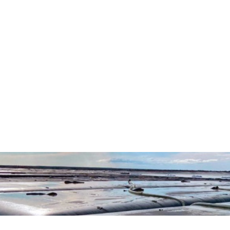
Анкерный лист
Бетонное полотно
Блоки облицовочные
Геомат 3D
Георешетки СД, СО, СТ
Геотекстиль
Гидрокс