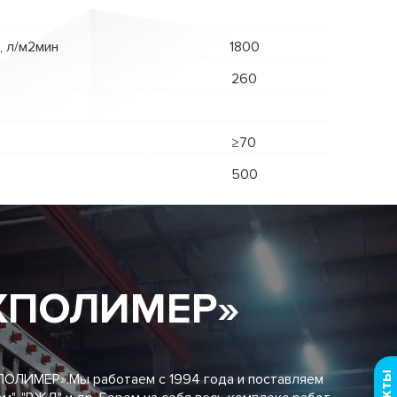
, л/м2мин
1800
260
≥70
500
ЕХПОЛИМЕР»
ПОЛИМЕР».Мы работаем с 1994 года и поставляем