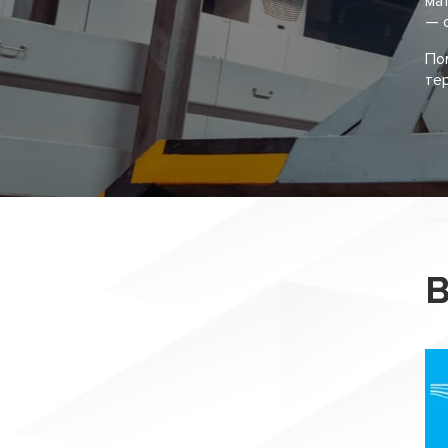
мат
— 
По
те
В