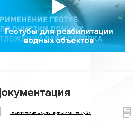
Геотубы для реабилитации
водных объектов
окументация
Технические характеристики Геотуба