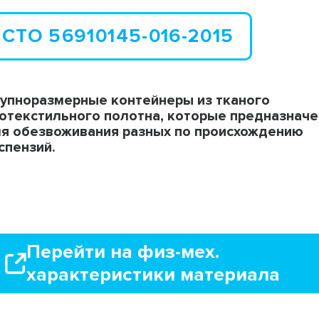
Мобильные дорожные покрытия
СТО 56910145-016-2015
ТехноГРАСС
Труба ПЭ ГАЗ
Cover Up
упноразмерные контейнеры из тканого
отекстильного полотна, которые предназнач
я обезвоживания разных по происхождению
спензий.
Перейти на физ-мех.
характеристики материала