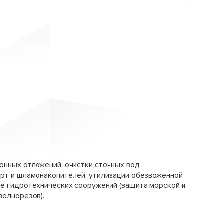
обезвоживания в контейнере представляют собой
тировки и складирования.
онных отложений, очистки сточных вод
арт и шламонакопителей, утилизации обезвоженной
ве гидротехнических сооружений (защита морской и
волнорезов).