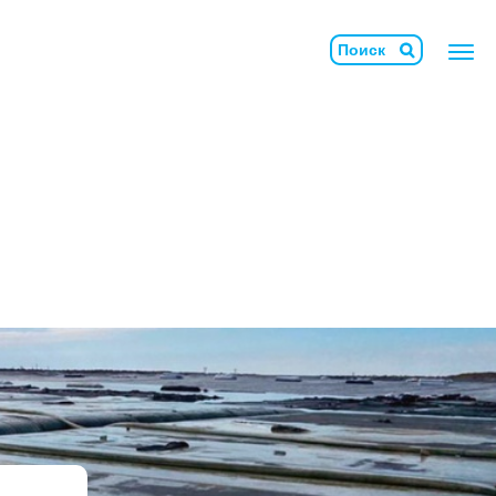
Армосет
Бетононаполняемые маты
БлокТех
Геомембрана
Геосвая
Геотубы
Гидромат