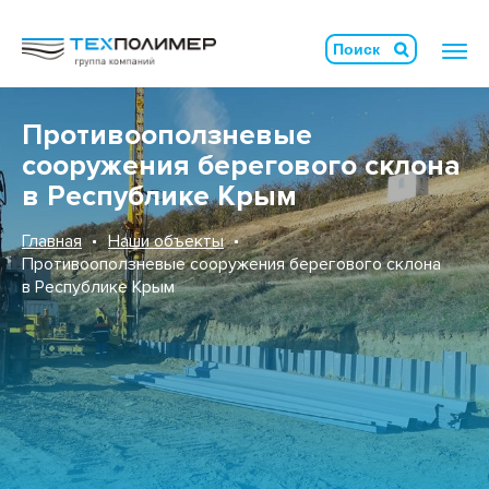
Противооползневые
сооружения берегового склона
в Республике Крым
Главная
Наши объекты
Противооползневые сооружения берегового склона
в Республике Крым