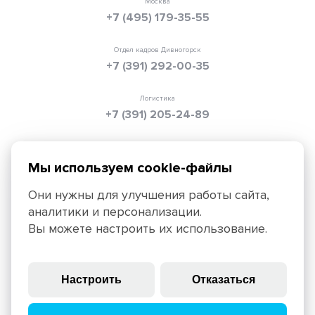
Москва
+7 (495) 179-35-55
Отдел кадров Дивногорск
+7 (391) 292-00-35
Логистика
+7 (391) 205-24-89
Электронная почта
info@texpolimer.ru
Мы используем cookie-файлы
Они нужны для улучшения работы сайта,
аналитики и персонализации.
Красноярск, 660099, ул. Ады Лебедевой, 152,
Вы можете настроить их использование.
+7 (391) 205-25-45
Политика конфиденциальности
Правила использования
Настроить
Отказаться
сайта
© 2025, ЗАО «ТЕХПОЛИМЕР», крупнейший российский