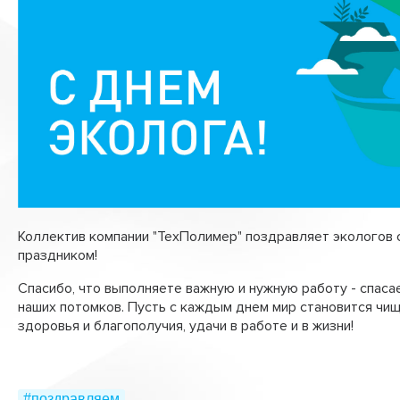
Лотки водоотводные
Стабигрунт
Труба перфорированная ПЭ
Трубы «ТехноКобра»
Коллектив компании "ТехПолимер" поздравляет экологов
праздником!
Спасибо, что выполняете важную и нужную работу - спасае
наших потомков. Пусть с каждым днем мир становится чи
здоровья и благополучия, удачи в работе и в жизни!
#поздравляем