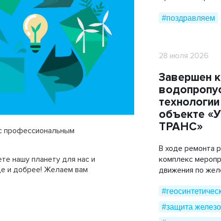
Мобильные дорожные покрытия
#поздравляем
ТехноГРАСС
Труба ПЭ ГАЗ
28 июля 2026
Cover Up
Завершен 
водопропус
технологии
объекте «
ТРАНС»
 с профессиональным
В ходе ремонта 
те нашу планету для нас и
комплекс меропр
ще и добрее! Желаем вам
движения по же
#геосинтетичес
#защита железо