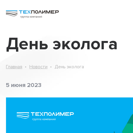
День эколога
АкваБОКС
Бентотех
Главная
Новости
День эколога
Биомат
5 июня 2023
Геодрены вертикальные
Георешетка РД
Геосклон 3D
Геошпунт