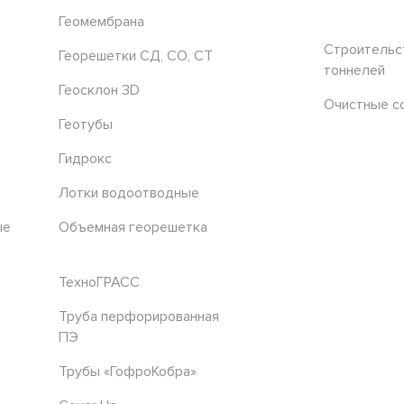
Геомембрана
Строительс
Георешетки СД, СО, СТ
тоннелей
Геосклон 3D
Очистные с
Геотубы
Гидрокс
Лотки водоотводные
ые
Объемная георешетка
ТехноГРАСС
Труба перфорированная
ПЭ
Трубы «ГофроКобра»