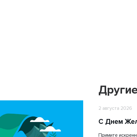
Анкерный лист
Бетонное полотно
Блоки облицовочные
Другие
Геомат 3D
Георешетки СД, СО, СТ
2 августа 2026
Геотекстиль
С Днем Же
Гидрокс
Примите искренн