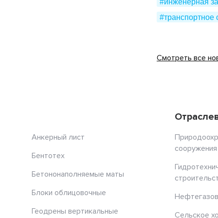
#инженерная з
#транспортное 
Смотреть все но
Отрасле
Анкерный лист
Природоох
сооружения
Бентотех
Гидротехни
Бетононаполняемые маты
строительс
Блоки облицовочные
Нефтегазов
Геодрены вертикальные
Сельское х