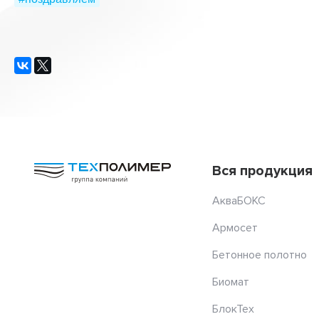
Вся продукция
АкваБОКС
Армосет
Бетонное полотно
Биомат
БлокТех