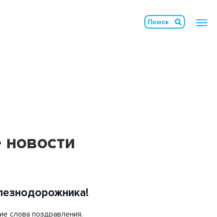
Армосет
Бетононаполняемые маты
БлокТех
 новости
Геомембрана
Геосвая
Геотубы
лезнодорожника!
Гидромат
ие слова поздравления.