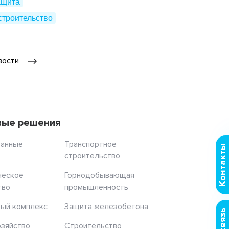
ащита
строительство
вости
вые решения
ранные
Транспортное
Контакты
строительство
ческое
Горнодобывающая
тво
промышленность
ый комплекс
Защита железобетона
озяйство
Строительство