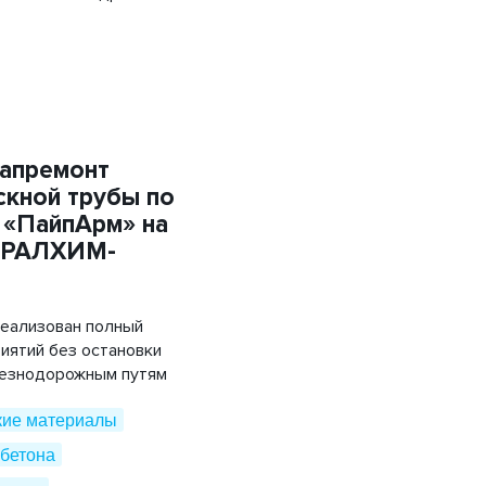
Объемная георешетка
Труба напорная ПЭ
Трубы «ГофроКобра»
капремонт
кной трубы по
 «ПайпАрм» на
УРАЛХИМ-
реализован полный
иятий без остановки
лезнодорожным путям
кие материалы
бетона