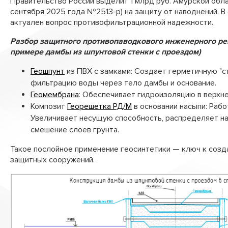
Правительство России выделит 1 млрд руб. Амурской обла
Лотки водоотводные
сентября 2025 года №2513-р) на защиту от наводнений. В
актуален вопрос противофильтрационной надежности.
Стабигрунт
Разбор защитного противопаводкового инженерного ре
Труба перфорированная ПЭ
примере дамбы из шпунтовой стенки с проездом)
Трубы «ТехноКобра»
Геошпунт
из ПВХ с замками: Создает герметичную "ст
фильтрацию воды через тело дамбы и основание.
Геомембрана
: Обеспечивает гидроизоляцию в верхне
Композит
Георешетка РД/М
в основании насыпи: Рабо
Увеличивает несущую способность, распределяет н
смешение слоев грунта.
Такое послойное применение геосинтетики — ключ к соз
защитных сооружений.