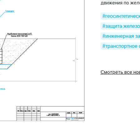
движения по же
#геосинтетичес
#защита железо
#инженерная з
#транспортное 
Смотреть все но