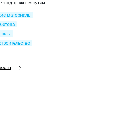
лезнодорожным путям
кие материалы
бетона
ащита
строительство
вости