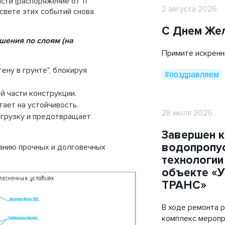
сти (распоряжение от 11
Мобильные дорожные покрытия
2 августа 2026
 свете этих событий снова
ТехноГРАСС
С Днем Же
шения по слоям (на
Труба ПЭ ГАЗ
Примите искренн
Cover Up
ену в грунте", блокируя
#поздравляем
й части конструкции.
тает на устойчивость.
28 июля 2026
агрузку и предотвращает
Завершен 
водопропус
данию прочных и долговечных
технологии
объекте «
ТРАНС»
В ходе ремонта 
комплекс меропр