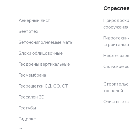
Отрасле
Анкерный лист
Природоох
сооружения
Бентотех
Гидротехни
Бетононаполняемые маты
строительс
Блоки облицовочные
Нефтегазов
Геодрены вертикальные
Сельское х
Геомембрана
Строительс
Георешетки СД, СО, СТ
тоннелей
Геосклон 3D
Очистные с
Геотубы
Гидрокс