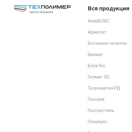
Вся продукция
АкваБОКС
Армосет
Бетонное полотно
Биомат
БлокТех
Геомат 3D
Георешетка РД
Геосвая
Геотекстиль
Геошпунт