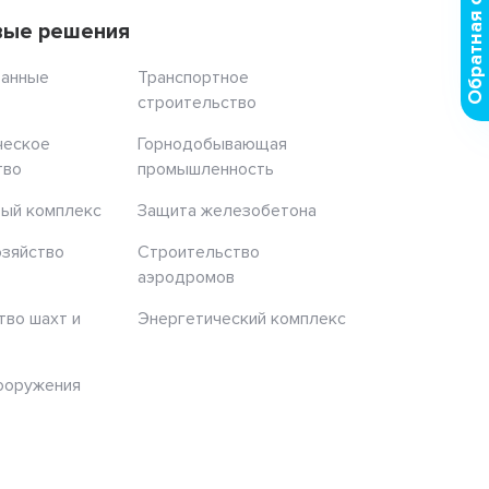
Обратная связь
вые решения
ранные
Транспортное
строительство
ческое
Горнодобывающая
тво
промышленность
ый комплекс
Защита железобетона
озяйство
Строительство
аэродромов
тво шахт и
Энергетический комплекс
ооружения