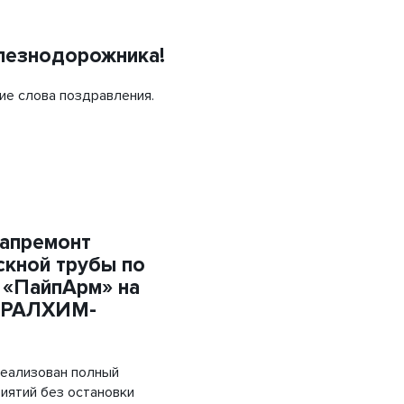
Объемная георешетка
Труба напорная ПЭ
лезнодорожника!
Трубы «ГофроКобра»
ие слова поздравления.
капремонт
кной трубы по
 «ПайпАрм» на
УРАЛХИМ-
реализован полный
иятий без остановки