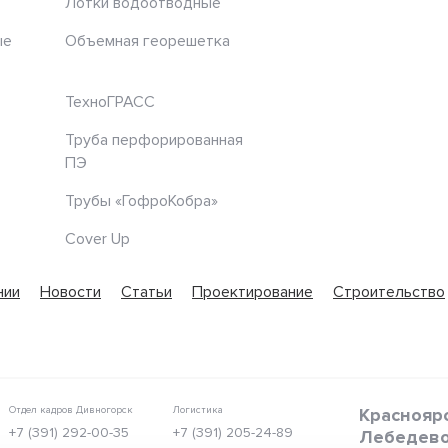
Лотки водоотводные
ые
Объемная георешетка
ТехноГРАСС
Труба перфорированная
ПЭ
Трубы «ГофроКобра»
Cover Up
нии
Новости
Статьи
Проектирование
Строительство
Отдел кадров Дивногорск
Логистика
Красноярс
+7 (391) 292-00-35
+7 (391) 205-24-89
Лебедево