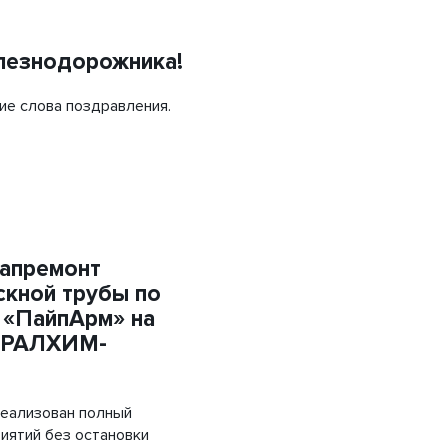
Объемная георешетка
Труба напорная ПЭ
лезнодорожника!
Трубы «ГофроКобра»
ие слова поздравления.
капремонт
кной трубы по
 «ПайпАрм» на
УРАЛХИМ-
реализован полный
иятий без остановки