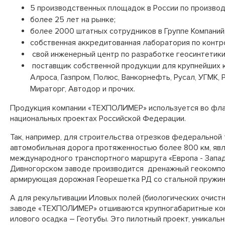
5 производственных площадок в России по производ
более 25 лет на рынке;
более 2000 штатных сотрудников в Группе Компаний
собственная аккредитованная лаборатория по контр
свой инженерный центр по разработке геосинтетики
поставщик собственной продукции для крупнейших к
Алроса, Газпром, Полюс, Ванкорнефть, Русал, УГМК, 
Мираторг, Автодор и прочих.
Продукция компании «ТЕХПОЛИМЕР» используется во фл
национальных проектах Российской Федерации.
Так, например, для строительства отрезков федеральной 
автомобильная дорога протяженностью более 800 км, яв
международного транспортного маршрута «Европа - Запад
Дивногорском заводе производится дренажный геокомпоз
армирующая дорожная Георешетка РД со стальной пружин
А для рекультивации Иловых полей (биологических очистн
заводе «ТЕХПОЛИМЕР» отшиваются крупногабаритные ко
илового осадка – Геотубы. Это пилотный проект, уникальн