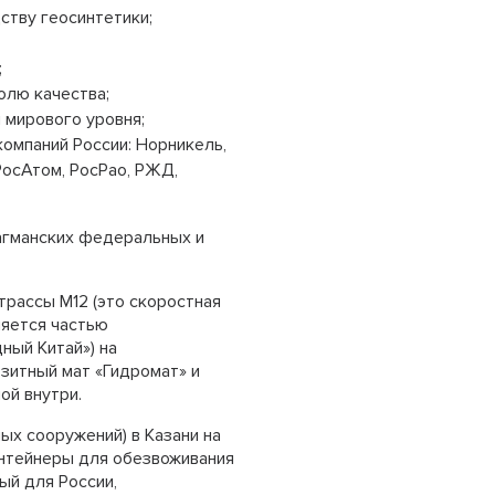
ству геосинтетики;
;
олю качества;
 мирового уровня;
омпаний России: Норникель,
РосАтом, РосРао, РЖД,
агманских федеральных и
трассы М12 (это скоростная
ляется частью
ный Китай») на
итный мат «Гидромат» и
ой внутри.
ых сооружений) в Казани на
нтейнеры для обезвоживания
ый для России,