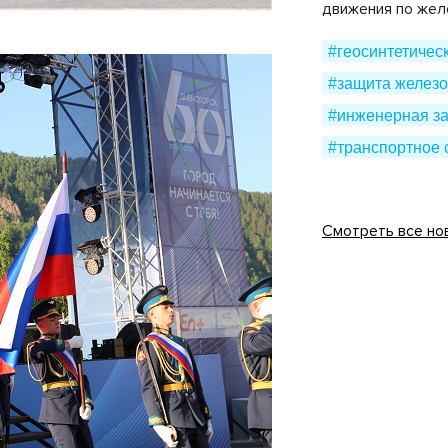
движения по же
#геосинтетичес
#защита железо
#инженерная з
#транспортное 
Смотреть все но