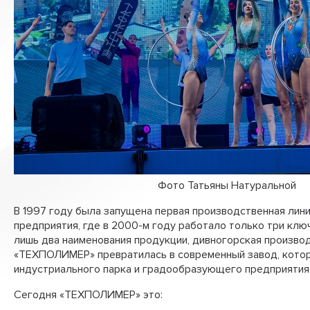
Фото Татьяны Натуральной
В 1997 году была запущена первая производственная лини
предприятия, где в 2000-м году работало только три клю
лишь два наименования продукции, дивногорская произво
«ТЕХПОЛИМЕР» превратилась в современный завод, котор
индустриального парка и градообразующего предприятия
Сегодня «ТЕХПОЛИМЕР» это: