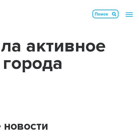
ла активное
 города
Армосет
Бетононаполняемые маты
БлокТех
Геомембрана
Геосвая
Геотубы
 новости
Гидромат