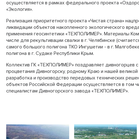
осуществляется в рамках федерального проекта «Оздоро
«Экология».
Реализация приоритетного проекта «Чистая страна» нацпр
ликвидации объектов накопленного экологического вреда
применения геосинтетики «ТЕХПОЛИМЕР». Материалы Комп
числе для рекультивации свалки в г. Челябинске (считаетс
самого большого полигона ТКО Ингушетии - в г. Малгобеке
полигона в г. Судаке Республики Крым.
Коллектив ГК «ТЕХПОЛИМЕР» поздравляет дивногорцев с
процветания Дивногорску, родному Краю и нашей великой 
разработка и производство передовых технических решен
объектов Российской Федерации осуществляется в том ч
специалистам Дивногорского завода «ТЕХПОЛИМЕР».