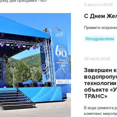
азу два праздника - 60-
Мобильные дорожные покрытия
2 августа 2026
ТехноГРАСС
С Днем Же
Труба ПЭ ГАЗ
Примите искренн
Cover Up
#поздравляем
28 июля 2026
Завершен 
водопропус
технологии
объекте «
ТРАНС»
В ходе ремонта 
комплекс меропр