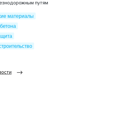
лезнодорожным путям
кие материалы
бетона
ащита
строительство
вости