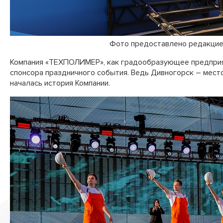
Фото предоставлено редакцией газеты
Компания «ТЕХПОЛИМЕР», как градообразующее предприят
спонсора праздничного события. Ведь Дивногорск – место
началась история Компании.