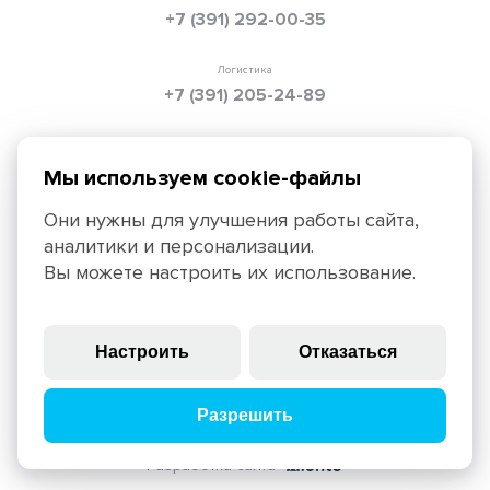
+7 (391) 292-00-35
Логистика
+7 (391) 205-24-89
Электронная почта
info@texpolimer.ru
Мы используем cookie-файлы
Они нужны для улучшения работы сайта,
аналитики и персонализации.
Красноярск, 660099, ул. Ады Лебедевой, 152,
Вы можете настроить их использование.
+7 (391) 205-25-45
Политика конфиденциальности
Правила использования
Настроить
Отказаться
сайта
© 2025, ЗАО «ТЕХПОЛИМЕР», крупнейший российский
Разрешить
производитель геосинтетических материалов
Разработка сайта