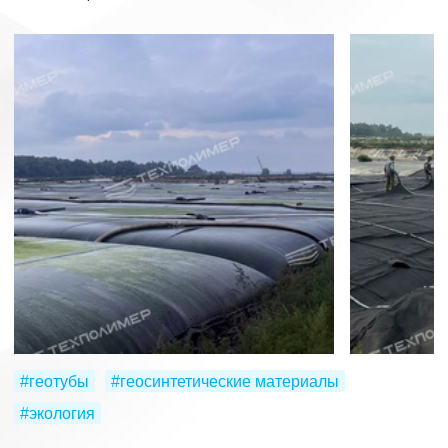
#геотубы
#геосинтетические материалы
#экология