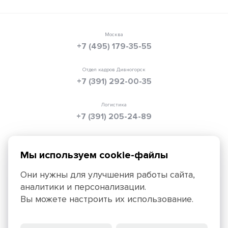
Москва
+7 (495) 179-35-55
Отдел кадров Дивногорск
+7 (391) 292-00-35
Логистика
+7 (391) 205-24-89
Электронная почта
info@texpolimer.ru
Мы используем cookie-файлы
Они нужны для улучшения работы сайта,
аналитики и персонализации.
Красноярск, 660099, ул. Ады Лебедевой, 152,
Вы можете настроить их использование.
+7 (391) 205-25-45
Политика конфиденциальности
Правила использования