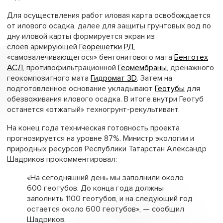
Для осуществления работ иловая карта освобождается
от илового осадка, далее для защиты грунтовых вод по
дну иловой карты формируется экран из
слоев армирующей
Георешетки РД
,
«самозалечивающегося» бентонитового мата
Бентотех
АСЛ
, противофильтрационной
Геомембраны
, дренажного
геокомпозитного мата
Гидромат 3D
. Затем на
подготовленное основание укладывают
Геотубы
для
обезвоживания илового осадка. В итоге внутри Геотуб
останется «отжатый» техногрунт-рекультивант.
На конец года техническая готовность проекта
прогнозируется на уровне 87%. Министр экологии и
природных ресурсов Республики Татарстан Александр
Шадриков прокомментировал:
«На сегодняшний день мы заполнили около
600 геотубов. До конца года должны
заполнить 1100 геотубов, и на следующий год
остается около 600 геотубов», — сообщил
Шадриков.