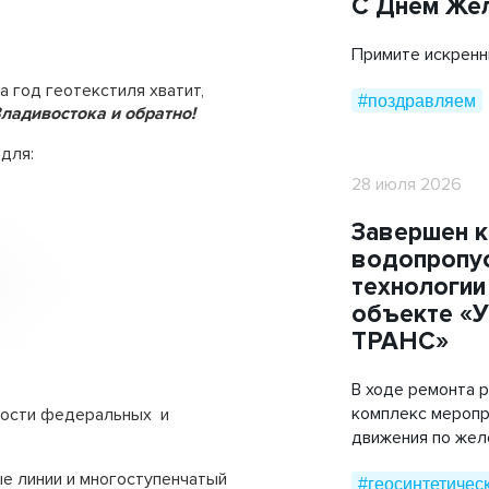
С Днем Же
Мобильные дорожные покрытия
Примите искренн
ТехноГРАСС
а год геотекстиля хватит,
#поздравляем
Труба ПЭ ГАЗ
ладивостока и обратно!
Cover Up
для:
28 июля 2026
Завершен 
водопропус
технологии
объекте «
ТРАНС»
В ходе ремонта 
комплекс меропр
ности федеральных и
движения по же
е линии и многоступенчатый
#геосинтетичес