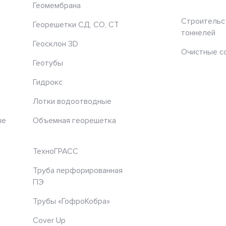
Геомембрана
Строительс
Георешетки СД, СО, СТ
тоннелей
Геосклон 3D
Очистные с
Геотубы
Гидрокс
Лотки водоотводные
ые
Объемная георешетка
ТехноГРАСС
Труба перфорированная
ПЭ
Трубы «ГофроКобра»
Cover Up