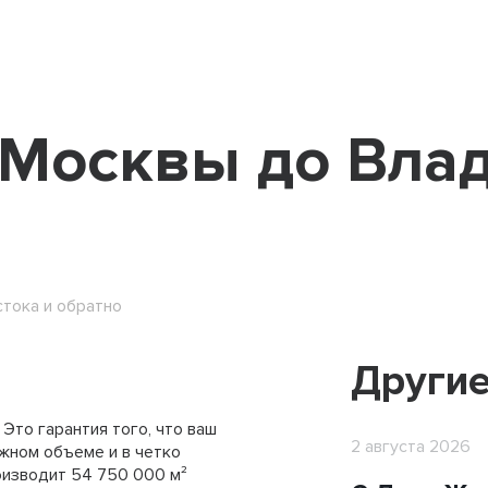
 Москвы до Вла
Анкерный лист
Бетонное полотно
Блоки облицовочные
тока и обратно
Геомат 3D
Другие
Георешетки СД, СО, СТ
Геотекстиль
Это гарантия того, что ваш
2 августа 2026
жном объеме и в четко
Гидрокс
оизводит 54 750 000 м²