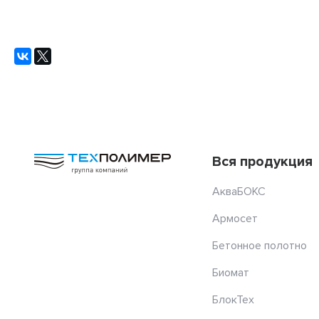
Вся продукция
АкваБОКС
Армосет
Бетонное полотно
Биомат
БлокТех