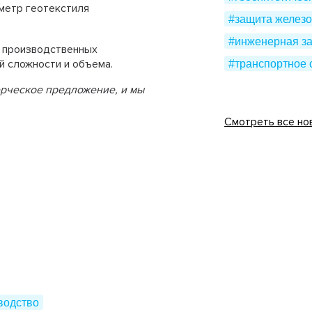
 метр геотекстиля
#защита железо
#инженерная з
 производственных
й сложности и объема.
#транспортное 
ерческое предложение, и мы
Смотреть все но
водство