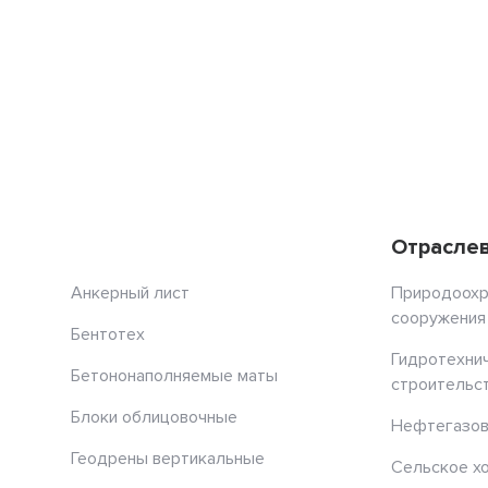
Отрасле
Анкерный лист
Природоох
сооружения
Бентотех
Гидротехни
Бетононаполняемые маты
строительс
Блоки облицовочные
Нефтегазов
Геодрены вертикальные
Сельское х