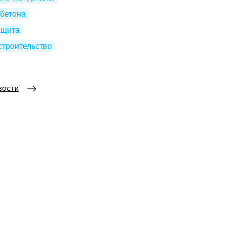
бетона
ащита
строительство
вости