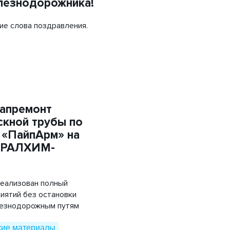
лезнодорожника!
Объемная георешетка
ие слова поздравления.
Труба напорная ПЭ
Трубы «ГофроКобра»
капремонт
кной трубы по
 «ПайпАрм» на
УРАЛХИМ-
реализован полный
иятий без остановки
лезнодорожным путям
кие материалы