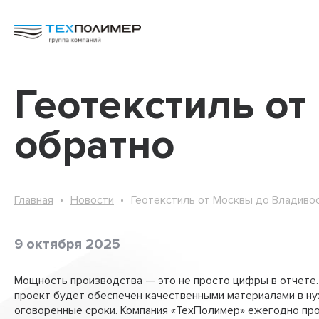
Геотекстиль от
обратно
АкваБОКС
Бентотех
Биомат
Главная
Новости
Геотекстиль от Москвы до Владивос
Геодрены вертикальные
9 октября 2025
Георешетка РД
Геосклон 3D
Мощность производства — это не просто цифры в отчете. 
проект будет обеспечен качественными материалами в ну
Геошпунт
оговоренные сроки. Компания «ТехПолимер» ежегодно пр