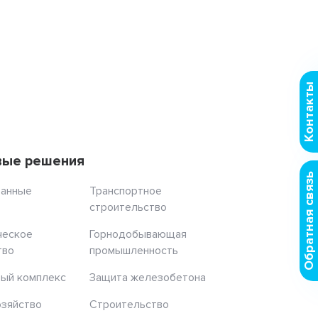
Контакты
вые решения
Обратная связь
ранные
Транспортное
строительство
ческое
Горнодобывающая
тво
промышленность
ый комплекс
Защита железобетона
озяйство
Строительство