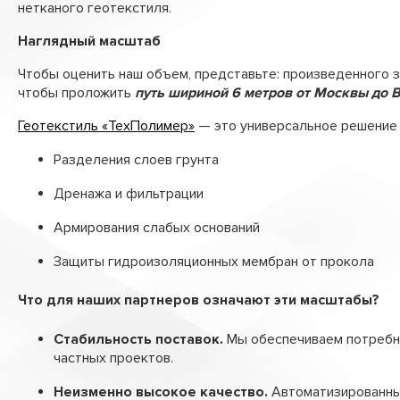
нетканого геотекстиля.
Лотки водоотводные
Наглядный масштаб
Стабигрунт
Чтобы оценить наш объем, представьте: произведенного з
Труба перфорированная ПЭ
чтобы проложить
путь шириной 6 метров от Москвы до В
Трубы «ТехноКобра»
Геотекстиль «ТехПолимер»
— это универсальное решение 
Разделения слоев грунта
Дренажа и фильтрации
Армирования слабых оснований
Защиты гидроизоляционных мембран от прокола
Что для наших партнеров означают эти масштабы?
Стабильность поставок.
Мы обеспечиваем потреб
частных проектов.
Неизменно высокое качество.
Автоматизированны