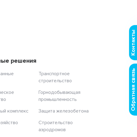
Контакты
вые решения
Обратная связь
ранные
Транспортное
строительство
ческое
Горнодобывающая
тво
промышленность
ый комплекс
Защита железобетона
озяйство
Строительство
аэродромов