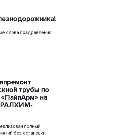
Объемная георешетка
Труба напорная ПЭ
лезнодорожника!
Трубы «ГофроКобра»
ие слова поздравления.
капремонт
кной трубы по
 «ПайпАрм» на
УРАЛХИМ-
реализован полный
иятий без остановки