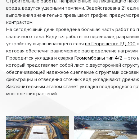
Строительные работы, направленные на ликвидацию нако
Лотки водоотводные
вреда, ведутся ударными темпами. Задействована 21 един
выполнения значительно превышают график, предусмотр
Стабигрунт
контрактом.
На сегодняшний день проведена большая часть работ по
Труба перфорированная ПЭ
свалочного тела. Ведутся работы по перевозке, разравнив
Трубы «ТехноКобра»
устройству выравнивающего слоя
по Георешетке РД-100
п
которая обеспечит равномерное распределение нагрузки 
Проводится укладка и сварка
Геомембраны тип 4/2
– это 
который представляет собой лист с двусторонней структ
обеспечивающей надежное сцепление с грунтами основан
фильтрации и отведения сточных вод укладывают дренаж
Заключительным этапом станет укладка плодородного гр
многолетних растений.