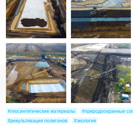
#геосинтетические материалы
#природоохранные со
#рекультивация полигонов
#экология