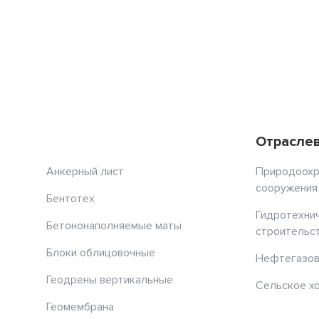
Отрасле
Анкерный лист
Природоох
сооружения
Бентотех
Гидротехни
Бетононаполняемые маты
строительс
Блоки облицовочные
Нефтегазов
Геодрены вертикальные
Сельское х
Геомембрана