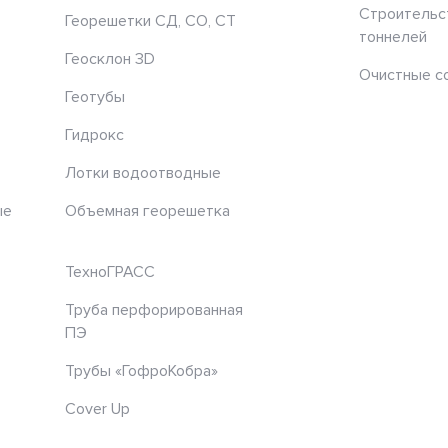
Строительс
Георешетки СД, СО, СТ
тоннелей
Геосклон 3D
Очистные с
Геотубы
Гидрокс
Лотки водоотводные
ые
Объемная георешетка
ТехноГРАСС
Труба перфорированная
ПЭ
Трубы «ГофроКобра»
Cover Up