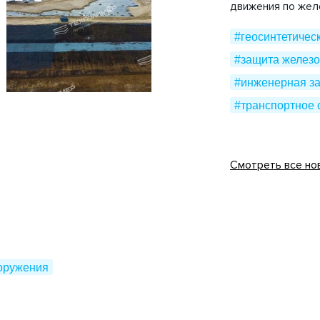
движения по же
#геосинтетичес
#защита железо
#инженерная з
#транспортное 
Смотреть все но
оружения