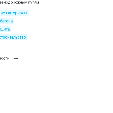
лезнодорожным путям
кие материалы
бетона
ащита
строительство
вости