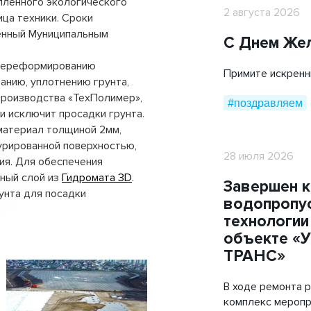
пленного экологического
Мобильные дорожные покрытия
2 августа 2026
ица техники. Сроки
енный Муниципальным
ТехноГРАСС
С Днем Же
 переформированию
Труба ПЭ ГАЗ
Примите искренн
анию, уплотнению грунта,
Cover Up
роизводства «ТехПолимер»,
#поздравляем
и исключит просадки грунта.
материал толщиной 2мм,
урированной поверхностью,
28 июля 2026
ия. Для обеспечения
ный слой из
Гидромата 3D
.
Завершен 
унта для посадки
водопропус
технологии
объекте «
ТРАНС»
В ходе ремонта 
комплекс меропр