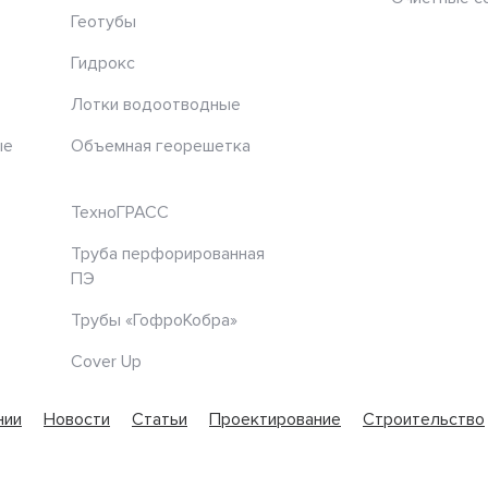
Геотубы
Гидрокс
Лотки водоотводные
ые
Объемная георешетка
ТехноГРАСС
Труба перфорированная
ПЭ
Трубы «ГофроКобра»
Cover Up
нии
Новости
Статьи
Проектирование
Строительство