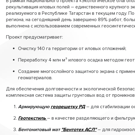
В рамках национального проекта «Экологическое благоп
Лотки водоотводные
рекультивация иловых полей – единственного крупного э
реализуемого в Республике Татарстан в текущем году. П
Стабигрунт
региона, на сегодняшний день завершено 89% работ, боль
выполнена с использованием современных геосинтетичес
Труба перфорированная ПЭ
Проект предусматривает:
Трубы «ТехноКобра»
Очистку 140 га территории от иловых отложений;
Переработку 4 млн м³ илового осадка методом геот
Создание многослойного защитного экрана с приме
геоматериалов.
Для обеспечения долговечности и экологической безопас
комплексная система защиты грунтовых вод от проникнов
Армирующую
георешетку РД
– для стабилизации о
Геотекстиль
– в качестве разделяющего и фильтру
Бентонитовый мат
"Бентотех АСЛ"
– для гидроизол