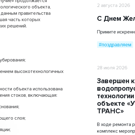
олучие» продолжается
Мобильные дорожные покрытия
2 августа 2026
кологического объекта,
о данным правительства
ТехноГРАСС
С Днем Же
шая часть которых
ких решений.
Труба ПЭ ГАЗ
Примите искренн
Cover Up
#поздравляем
убирования;
28 июля 2026
нением высокотехнологичных
Завершен 
водопропус
ности объекта использована
технологии
ения стоков, включающая:
объекте «
снования;
ТРАНС»
ющего слоя;
В ходе ремонта 
яции;
комплекс меропр