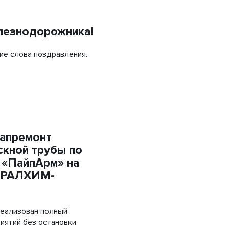
Объемная георешетка
Труба напорная ПЭ
лезнодорожника!
Трубы «ГофроКобра»
ие слова поздравления.
капремонт
кной трубы по
 «ПайпАрм» на
УРАЛХИМ-
реализован полный
иятий без остановки