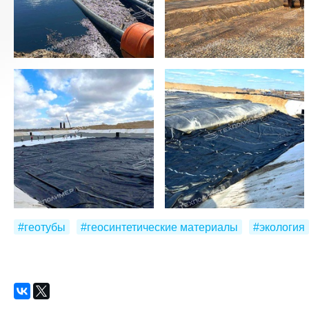
#геотубы
#геосинтетические материалы
#экология