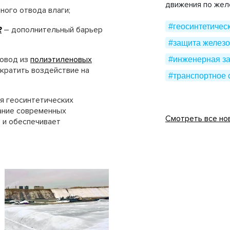
движения по же
ного отвода влаги;
#геосинтетичес
2
– дополнительный барьер
#защита железо
овод из
полиэтиленовых
#инженерная з
ократить воздействие на
#транспортное 
я геосинтетических
ание современных
Смотреть все но
о и обеспечивает