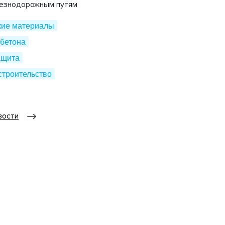
лезнодорожным путям
кие материалы
бетона
ащита
строительство
вости