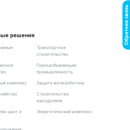
Обратная связь
вые решения
ранные
Транспортное
строительство
ческое
Горнодобывающая
тво
промышленность
ый комплекс
Защита железобетона
озяйство
Строительство
аэродромов
тво шахт и
Энергетический комплекс
ооружения