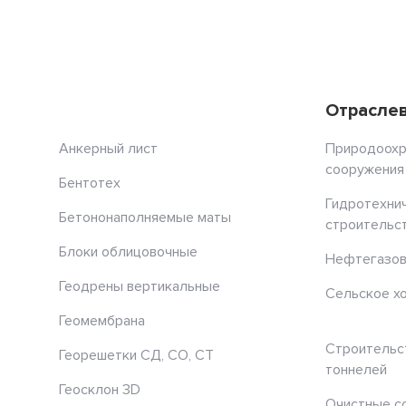
Отрасле
Анкерный лист
Природоох
сооружения
Бентотех
Гидротехни
Бетононаполняемые маты
строительс
Блоки облицовочные
Нефтегазов
Геодрены вертикальные
Сельское х
Геомембрана
Строительс
Георешетки СД, СО, СТ
тоннелей
Геосклон 3D
Очистные с