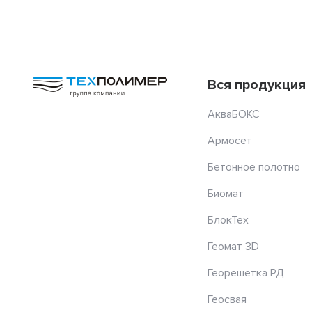
Вся продукция
АкваБОКС
Армосет
Бетонное полотно
Биомат
БлокТех
Геомат 3D
Георешетка РД
Геосвая