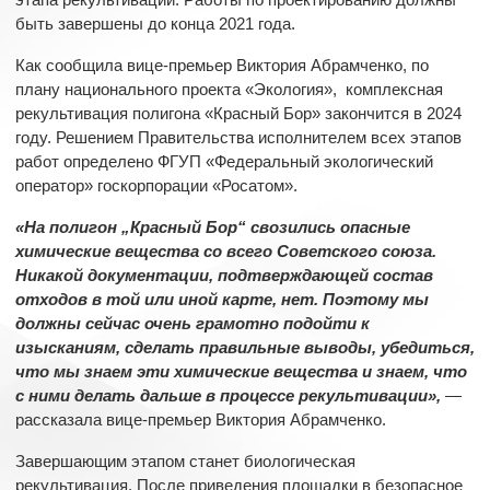
этапа рекультивации. Работы по проектированию должны
быть завершены до конца 2021 года.
Как сообщила вице-премьер Виктория Абрамченко, по
плану национального проекта «Экология», комплексная
рекультивация полигона «Красный Бор» закончится в 2024
году. Решением Правительства исполнителем всех этапов
работ определено ФГУП «Федеральный экологический
оператор» госкорпорации «Росатом».
«На полигон „Красный Бор“ свозились опасные
химические вещества со всего Советского союза.
Никакой документации, подтверждающей состав
отходов в той или иной карте, нет. Поэтому мы
должны сейчас очень грамотно подойти к
изысканиям, сделать правильные выводы, убедиться,
что мы знаем эти химические вещества и знаем, что
с ними делать дальше в процессе рекультивации»,
—
рассказала вице-премьер Виктория Абрамченко.
Завершающим этапом станет биологическая
рекультивация. После приведения площадки в безопасное