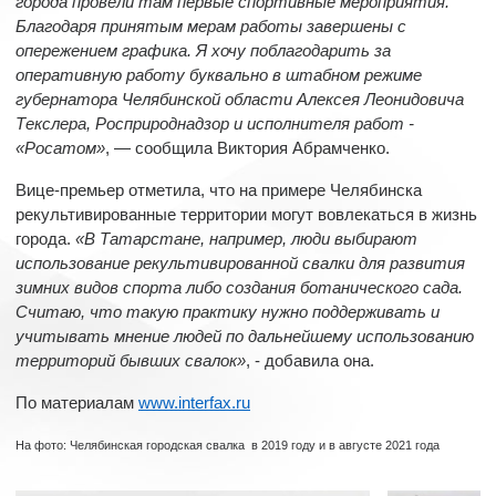
города провели там первые спортивные мероприятия.
Благодаря принятым мерам работы завершены с
опережением графика. Я хочу поблагодарить за
оперативную работу буквально в штабном режиме
губернатора Челябинской области Алексея Леонидовича
Текслера, Росприроднадзор и исполнителя работ -
«Росатом»
, — сообщила Виктория Абрамченко.
Вице-премьер отметила, что на примере Челябинска
рекультивированные территории могут вовлекаться в жизнь
города.
«В Татарстане, например, люди выбирают
использование рекультивированной свалки для развития
зимних видов спорта либо создания ботанического сада.
Считаю, что такую практику нужно поддерживать и
учитывать мнение людей по дальнейшему использованию
территорий бывших свалок»
, - добавила она.
По материалам
www.interfax.ru
На фото: Челябинская городская свалка в 2019 году и в августе 2021 года