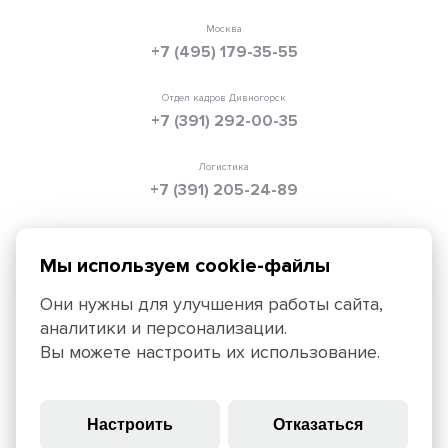
Москва
+7 (495) 179-35-55
Отдел кадров Дивногорск
+7 (391) 292-00-35
Логистика
+7 (391) 205-24-89
Электронная почта
info@texpolimer.ru
Мы используем cookie-файлы
Они нужны для улучшения работы сайта,
аналитики и персонализации.
Красноярск, 660099, ул. Ады Лебедевой, 152,
Вы можете настроить их использование.
+7 (391) 205-25-45
Политика конфиденциальности
Правила использования
Настроить
Отказаться
сайта