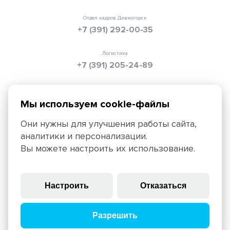
Отдел кадров Дивногорск
+7 (391) 292-00-35
Логистика
+7 (391) 205-24-89
Электронная почта
info@texpolimer.ru
Мы используем cookie-файлы
Они нужны для улучшения работы сайта,
аналитики и персонализации.
Красноярск, 660099, ул. Ады Лебедевой, 152,
Вы можете настроить их использование.
+7 (391) 205-25-45
Политика конфиденциальности
Правила использования
Настроить
Отказаться
сайта
© 2025, ЗАО «ТЕХПОЛИМЕР», крупнейший российский
Разрешить
производитель геосинтетических материалов