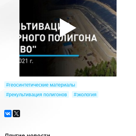
#геосинтетические материалы
#рекультивация полигонов
#экология
Другие новости