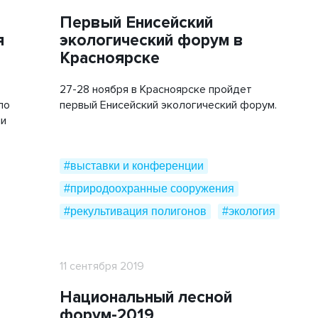
Объемная георешетка
Первый Енисейский
я
экологический форум в
Труба напорная ПЭ
Красноярске
Трубы «ГофроКобра»
27-28 ноября в Красноярске пройдет
по
первый Енисейский экологический форум.
ми
#выставки и конференции
#природоохранные сооружения
#рекультивация полигонов
#экология
11 сентября 2019
Национальный лесной
форум-2019