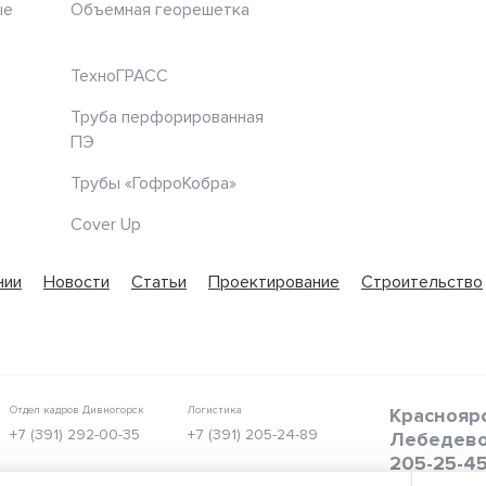
ые
Объемная георешетка
ТехноГРАСС
Труба перфорированная
ПЭ
Трубы «ГофроКобра»
Cover Up
нии
Новости
Статьи
Проектирование
Строительство
Отдел кадров Дивногорск
Логистика
Красноярс
+7 (391) 292-00-35
+7 (391) 205-24-89
Лебедево
205-25-4