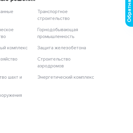
Обратная связь
ранные
Транспортное
строительство
ческое
Горнодобывающая
тво
промышленность
ый комплекс
Защита железобетона
озяйство
Строительство
аэродромов
тво шахт и
Энергетический комплекс
ооружения