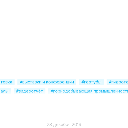
Анкерный лист
Бетонное полотно
Блоки облицовочные
отовка
#выставки и конференции
#геотубы
#гидроте
Геомат 3D
иалы
#видеоотчёт
#горнодобывающая промышленност
Георешетки СД, СО, СТ
#инженерные изыскания
#контейнер тко
#импортозам
икации в сми
#пластиковая тара
#природоохранные соо
Геотекстиль
одство
#рекультивация полигонов
#строительство
#
Гидрокс
23 декабря 2019
события
#сотрудничество
#технологические решения