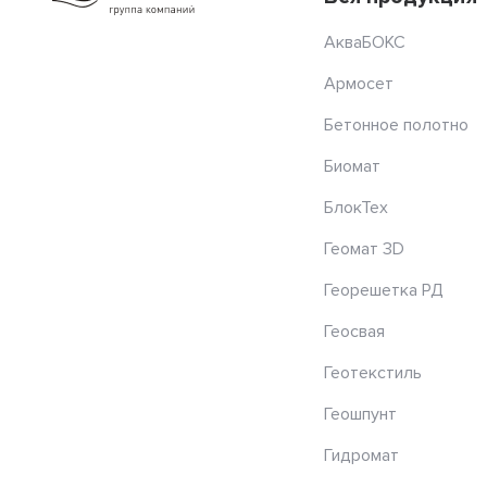
АкваБОКС
Армосет
Бетонное полотно
Биомат
БлокТех
Геомат 3D
Георешетка РД
Геосвая
Геотекстиль
Геошпунт
Гидромат