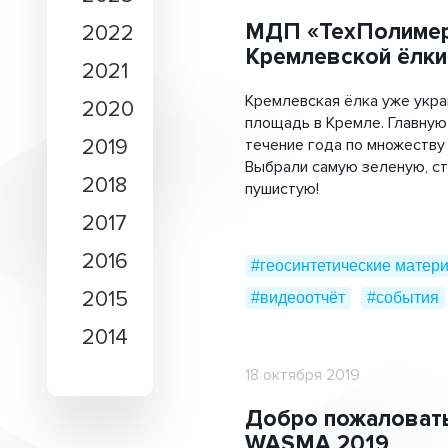
Лотки водоотводные
МДП «ТехПолимер
2022
#энергетический комплек
Кремлевской ёлки
Стабигрунт
2021
Труба перфорированная ПЭ
Кремлевская ёлка уже укр
2020
площадь в Кремле. Главную
Трубы «ТехноКобра»
2019
течение года по множеству
Выбрали самую зеленую, ст
2018
пушистую!
2017
2016
#геосинтетические матер
2015
#видеоотчёт
#события
2014
18 октября 2019
Добро пожаловать
WASMA 2019