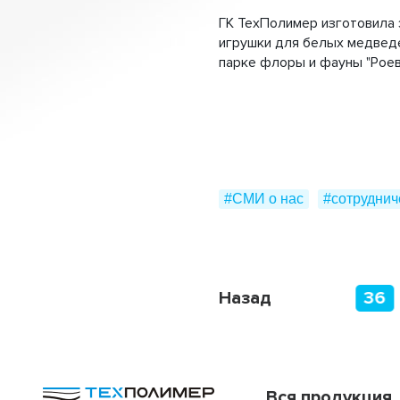
ГК ТехПолимер изготовила
игрушки для белых медведе
парке флоры и фауны "Роев
#СМИ о нас
#сотруднич
31
32
33
Назад
34
35
36
Вся продукция