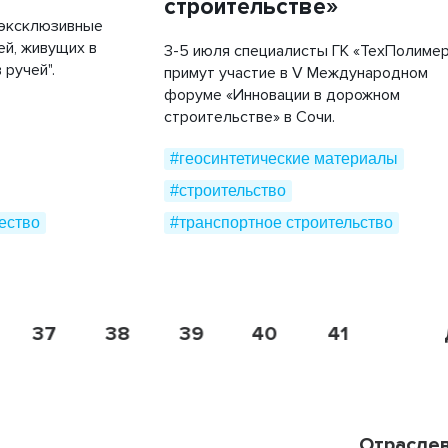
строительстве»
 эксклюзивные
й, живущих в
3-5 июля специалисты ГК «ТехПолиме
 ручей".
примут участие в V Международном
форуме «Инновации в дорожном
строительстве» в Сочи.
#геосинтетические материалы
#строительство
ество
#транспортное строительство
37
38
39
40
41
42
Отрасле