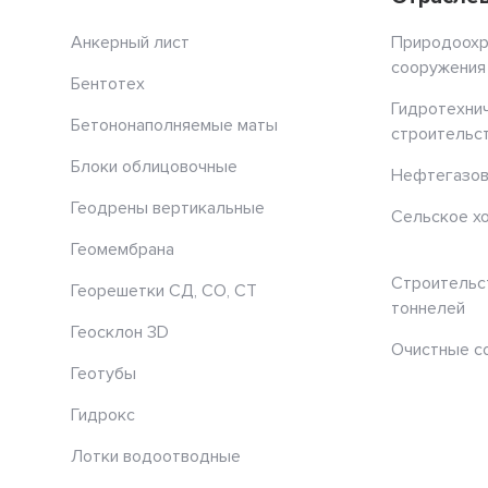
Анкерный лист
Природоох
сооружения
Бентотех
Гидротехни
Бетононаполняемые маты
строительс
Блоки облицовочные
Нефтегазов
Геодрены вертикальные
Сельское х
Геомембрана
Строительс
Георешетки СД, СО, СТ
тоннелей
Геосклон 3D
Очистные с
Геотубы
Гидрокс
Лотки водоотводные