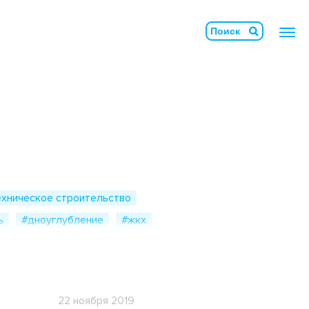
Армосет
Бетононаполняемые маты
БлокТех
хническое строительство
Геомембрана
ь
#дноуглубление
#жкх
Геосвая
ещение
#нефтегазовый комплекс
ружения
#полиэтиленовые трубы
Геотубы
сми о нас
#инженерная защита
Гидромат
22 ноября 2019
#транспортное строительство
#экология