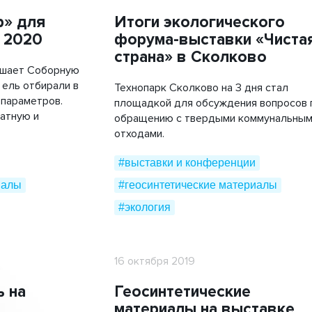
Мобильные дорожные покрытия
» для
Итоги экологического
с
#благотворительность
 2020
форума-выставки «Чиста
ТехноГРАСС
страна» в Сколково
Труба ПЭ ГАЗ
ашает Соборную
 ель отбирали в
Технопарк Сколково на 3 дня стал
Cover Up
 параметров.
площадкой для обсуждения вопросов 
атную и
обращению с твердыми коммунальны
отходами.
#выставки и конференции
иалы
#геосинтетические материалы
#экология
16 октября 2019
 на
Геосинтетические
материалы на выставке