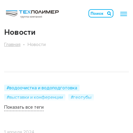
Новости
Главная
Новости
#водоочистка и водоподготовка
#выставки и конференции
#геотубы
#гидротехническое строительство
Показать все теги
#геосинтетические материалы
#видеоотчёт
#горнодобывающая промышленность
1 апреля 2024