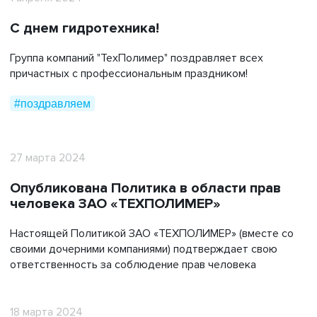
#дноуглубление
#жкх
#защита железобетона
С днем гидротехника!
#инженерные изыскания
#контейнер тко
#импортозамещение
#нефтегазовый комплекс
Группа компаний "ТехПолимер" поздравляет всех
причастных с профессиональным праздником!
#пульпопроводы
#публикации в сми
#пластиковая тара
#природоохранные сооружения
#поздравляем
#полиэтиленовые трубы
#поздравляем
#производство
#рекультивация полигонов
27 марта 2024
#строительство
#сми о нас
#инженерная защита
Опубликована Политика в области прав
#сельское хозяйство
#события
#сотрудничество
человека ЗАО «ТЕХПОЛИМЕР»
#технологические решения
#транспортное строительство
#экология
Настоящей Политикой ЗАО «ТЕХПОЛИМЕР» (вместе со
своими дочерними компаниями) подтверждает свою
#энергетический комплекс
#благотворительность
ответственность за соблюдение прав человека
18 марта 2024