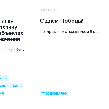
8 мая 2023
пания
С днем Победы!
тетику
Поздравляем с праздником 9 мая!
объектах
начения
онные работы
иалы
ышленность
ия
#поздравляем