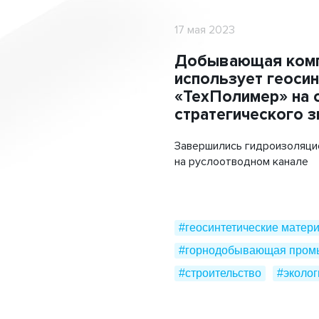
17 мая 2023
Добывающая ком
использует геосин
«ТехПолимер» на 
стратегического з
Завершились гидроизоляци
на руслоотводном канале
#геосинтетические матер
#горнодобывающая пром
#строительство
#эколог