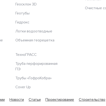
Геосклон 3D
Очистные с
Геотубы
Гидрокс
Лотки водоотводные
ые
Объемная георешетка
ТехноГРАСС
Труба перфорированная
ПЭ
Трубы «ГофроКобра»
Cover Up
нии
Новости
Статьи
Проектирование
Строительство