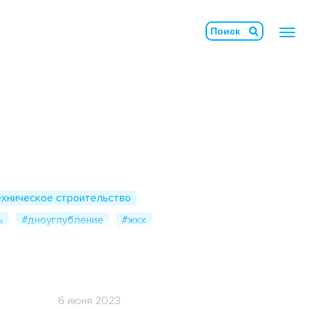
Армосет
Бетононаполняемые маты
БлокТех
хническое строительство
Геомембрана
ь
#дноуглубление
#жкх
Геосвая
ещение
#нефтегазовый комплекс
ружения
#полиэтиленовые трубы
Геотубы
сми о нас
#инженерная защита
Гидромат
6 июня 2023
#транспортное строительство
#экология