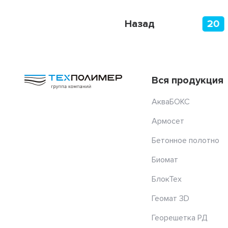
15
16
17
Назад
18
19
20
Вся продукция
АкваБОКС
Армосет
Бетонное полотно
Биомат
БлокТех
Геомат 3D
Георешетка РД