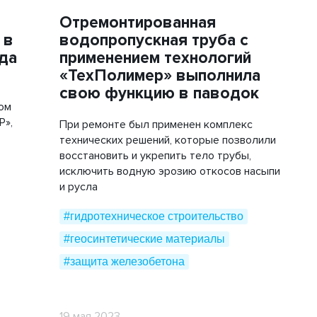
Объемная георешетка
Отремонтированная
 в
водопропускная труба с
Труба напорная ПЭ
да
применением технологий
Трубы «ГофроКобра»
«ТехПолимер» выполнила
свою функцию в паводок
ром
Р»,
При ремонте был применен комплекс
технических решений, которые позволили
восстановить и укрепить тело трубы,
исключить водную эрозию откосов насыпи
и русла
#гидротехническое строительство
#геосинтетические материалы
#защита железобетона
19 мая 2023