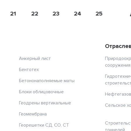
21
22
23
24
25
26
Отрасле
Анкерный лист
Природоох
сооружения
Бентотех
Гидротехни
Бетононаполняемые маты
строительс
Блоки облицовочные
Нефтегазов
Геодрены вертикальные
Сельское х
Геомембрана
Строительс
Георешетки СД, СО, СТ
тоннелей