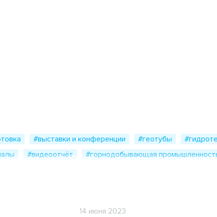
Анкерный лист
Бетонное полотно
Блоки облицовочные
отовка
#выставки и конференции
#геотубы
#гидроте
Геомат 3D
иалы
#видеоотчёт
#горнодобывающая промышленност
Георешетки СД, СО, СТ
#инженерные изыскания
#контейнер тко
#импортозам
икации в сми
#пластиковая тара
#природоохранные соо
Геотекстиль
одство
#рекультивация полигонов
#строительство
#
Гидрокс
14 июня 2023
события
#сотрудничество
#технологические решения