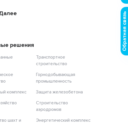
Далее
27
28
29
30
31
32
Обратная связь
вые решения
ранные
Транспортное
строительство
ческое
Горнодобывающая
тво
промышленность
ый комплекс
Защита железобетона
озяйство
Строительство
аэродромов
тво шахт и
Энергетический комплекс