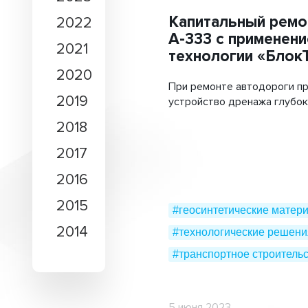
Лотки водоотводные
Капитальный ремо
2022
#энергетический комплек
А-333 с применен
Стабигрунт
2021
технологии «Блок
Труба перфорированная ПЭ
2020
При ремонте автодороги п
Трубы «ТехноКобра»
2019
устройство дренажа глубо
2018
2017
2016
2015
#геосинтетические матер
2014
#технологические решени
#транспортное строитель
5 июня 2023