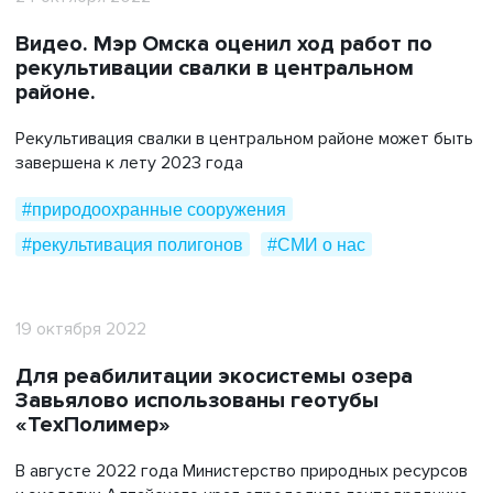
#дноуглубление
#жкх
#защита железобетона
Видео. Мэр Омска оценил ход работ по
#инженерные изыскания
#контейнер тко
рекультивации свалки в центральном
#импортозамещение
#нефтегазовый комплекс
районе.
#пульпопроводы
#публикации в сми
Рекультивация свалки в центральном районе может быть
#пластиковая тара
#природоохранные сооружения
завершена к лету 2023 года
#полиэтиленовые трубы
#поздравляем
#природоохранные сооружения
#производство
#рекультивация полигонов
#рекультивация полигонов
#СМИ о нас
#строительство
#сми о нас
#инженерная защита
#сельское хозяйство
#события
#сотрудничество
#технологические решения
19 октября 2022
#транспортное строительство
#экология
Для реабилитации экосистемы озера
#энергетический комплекс
#благотворительность
Завьялово использованы геотубы
«ТехПолимер»
В августе 2022 года Министерство природных ресурсов