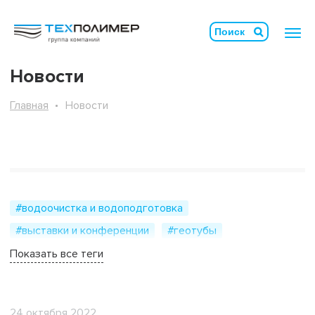
Новости
Главная
Новости
#водоочистка и водоподготовка
#выставки и конференции
#геотубы
#гидротехническое строительство
Показать все теги
#геосинтетические материалы
#видеоотчёт
#горнодобывающая промышленность
24 октября 2022