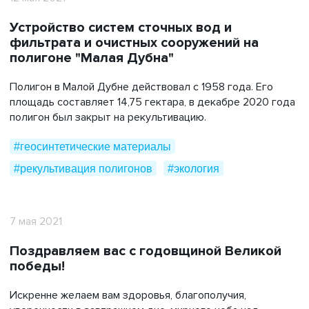
#дноуглубление
#жкх
#защита железобетона
Устройство систем сточных вод и
#инженерные изыскания
#контейнер тко
фильтрата и очистных сооружений на
#импортозамещение
#нефтегазовый комплекс
полигоне "Малая Дубна"
#пульпопроводы
#публикации в сми
Полигон в Малой Дубне действовал с 1958 года. Его
#пластиковая тара
#природоохранные сооружения
площадь составляет 14,75 гектара, в декабре 2020 года
#полиэтиленовые трубы
#поздравляем
полигон был закрыт на рекультивацию.
#производство
#рекультивация полигонов
#геосинтетические материалы
#строительство
#сми о нас
#инженерная защита
#рекультивация полигонов
#экология
#сельское хозяйство
#события
#сотрудничество
#технологические решения
7 мая 2021
#транспортное строительство
#экология
#энергетический комплекс
#благотворительность
Поздравляем вас с годовщиной Великой
победы!
Искренне желаем вам здоровья, благополучия,