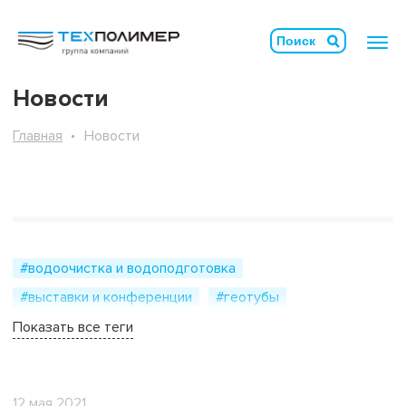
Новости
Главная
Новости
#водоочистка и водоподготовка
#выставки и конференции
#геотубы
#гидротехническое строительство
Показать все теги
#геосинтетические материалы
#видеоотчёт
#горнодобывающая промышленность
12 мая 2021